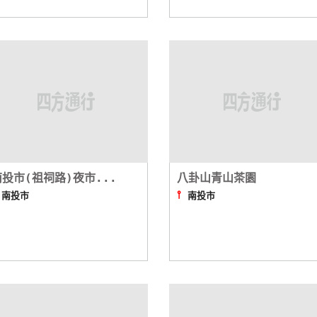
南投市(祖祠路)夜市...
八卦山青山茶園
⫯
⫯
南投市
南投市