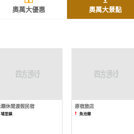
奧萬大優惠
奧萬大景點
禾題休閒渡假民宿
原宿旅店
⫯
⫯
埔里鎮
魚池鄉