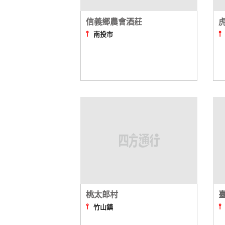
信義鄉農會酒莊
⫯
南投市
桃太郎村
⫯
竹山鎮