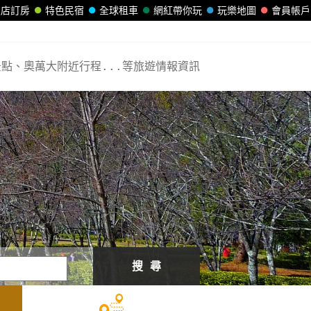
飯店訂房
特色民宿
全球租車
網紅帶你玩
玩樂地圖
會員帳戶
點、奧萬大附近行程...等旅遊情報資訊
搜 尋