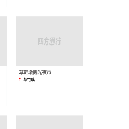
草鞋墩觀光夜市
⫯
草屯鎮