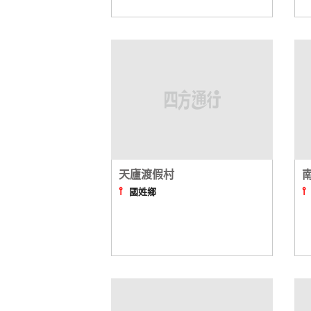
天廬渡假村
⫯
國姓鄉