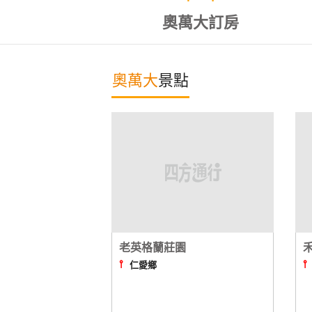
奧萬大訂房
奧萬大
景點
老英格蘭莊園
⫯
仁愛鄉