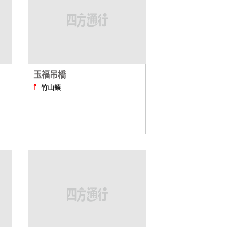
玉福吊橋
⫯
竹山鎮