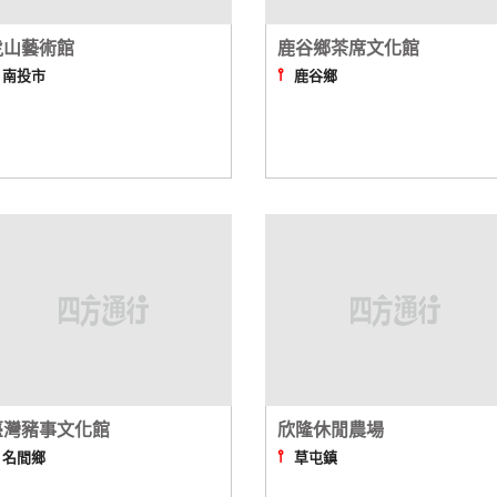
虎山藝術館
鹿谷鄉茶席文化館
⫯
⫯
南投市
鹿谷鄉
臺灣豬事文化館
欣隆休閒農場
⫯
⫯
名間鄉
草屯鎮