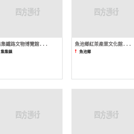
集集鐵路文物博覽館...
魚池鄉紅茶產業文化館...
⫯
⫯
集集鎮
魚池鄉