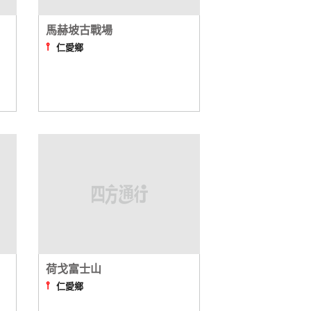
馬赫坡古戰場
⫯
仁愛鄉
荷戈富士山
⫯
仁愛鄉