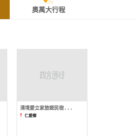
奧萬大行程
清境愛立家旅遊民宿...
⫯
仁愛鄉