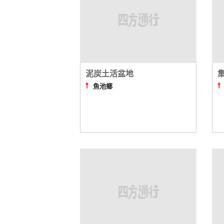
泥炭土活盆地
⫯
魚池鄉