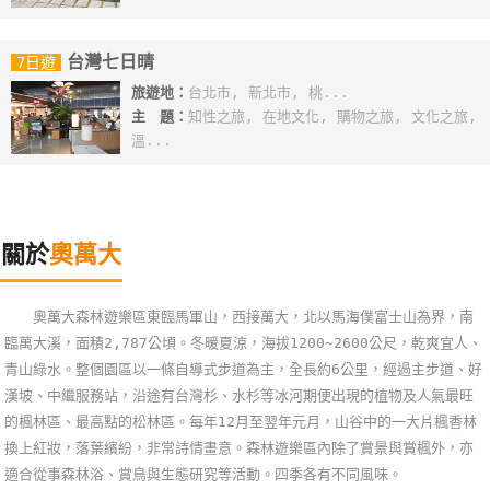
台灣七日晴
7日遊
旅遊地：
台北市, 新北市, 桃...
主 題：
知性之旅, 在地文化, 購物之旅, 文化之旅,
溫...
關於
奧萬大
奧萬大森林遊樂區東臨馬軍山，西接萬大，北以馬海僕富士山為界，南
臨萬大溪，面積2,787公頃。冬暖夏涼，海拔1200~2600公尺，乾爽宜人、
青山綠水。整個園區以一條自導式步道為主，全長約6公里，經過主步道、好
漢坡、中繼服務站，沿途有台灣杉、水杉等冰河期便出現的植物及人氣最旺
的楓林區、最高點的松林區。每年12月至翌年元月，山谷中的一大片楓香林
換上紅妝，落葉繽紛，非常詩情畫意。森林遊樂區內除了賞景與賞楓外，亦
適合從事森林浴、賞鳥與生態研究等活動。四季各有不同風味。