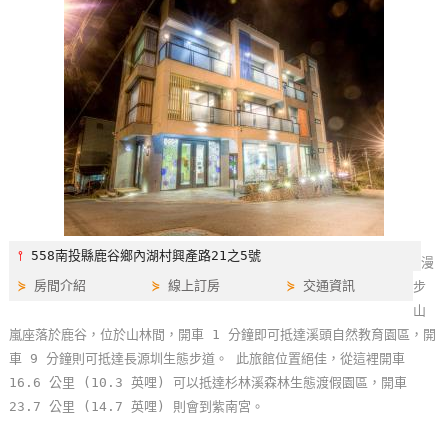
特
色
民
宿
全
球
租
車
⫯
558南投縣鹿谷鄉內湖村興產路21之5號
漫
⋟
房間介紹
⋟
線上訂房
⋟
交通資訊
步
網
山
紅
嵐座落於鹿谷，位於山林間，開車 1 分鐘即可抵達溪頭自然教育園區，開
帶
車 9 分鐘則可抵達長源圳生態步道。 此旅館位置絕佳，從這裡開車
你
16.6 公里 (10.3 英哩) 可以抵達杉林溪森林生態渡假園區，開車
玩
23.7 公里 (14.7 英哩) 則會到紫南宮。