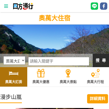
奧萬大住宿
四
方
通
行
訂
房
搜 尋
台
灣
訂
奧萬大訂房
奧萬大優惠
奧萬大景點
奧萬大行程
房
漫步山嵐
詳細資料
直接跟飯店訂房
HOT