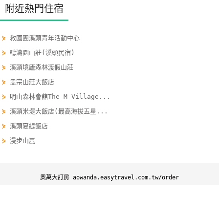
附近熱門住宿
玩
樂
地
⋟
救國團溪頭青年活動中心
圖
⋟
聽濤園山莊(溪頭民宿)
⋟
溪頭境廬森林渡假山莊
顧
客
⋟
孟宗山莊大飯店
服
⋟
明山森林會舘The M Village...
務
⋟
溪頭米堤大飯店(最高海拔五星...
⋟
溪頭夏緹飯店
顧
⋟
漫步山嵐
客
滿
意
奧萬大訂房 aowanda.easytravel.com.tw/order
度
奧萬大訂房
奧萬大優惠
奧萬大景點
奧萬大行程
訂
Copyright ©
四方通行
奧萬大住宿網